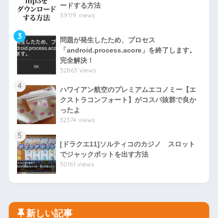
ードする方法
59119 views
3
問題が発生したため、プロセス
「android.process.acore」を終了します。
完全解決！
32863 views
4
ハワイアン航空のプレミアムエコノミー【エ
クストラコンフォート】がコスパ抜群で良か
ったよ
32374 views
5
[ドラクエ11]ソルティコのカジノ スロット
でジャックポットを出す方法
30161 views
新しい記事