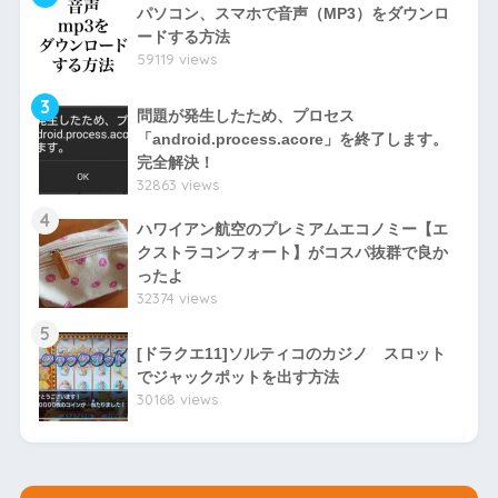
パソコン、スマホで音声（MP3）をダウンロ
ードする方法
59119 views
3
問題が発生したため、プロセス
「android.process.acore」を終了します。
完全解決！
32863 views
4
ハワイアン航空のプレミアムエコノミー【エ
クストラコンフォート】がコスパ抜群で良か
ったよ
32374 views
5
[ドラクエ11]ソルティコのカジノ スロット
でジャックポットを出す方法
30168 views