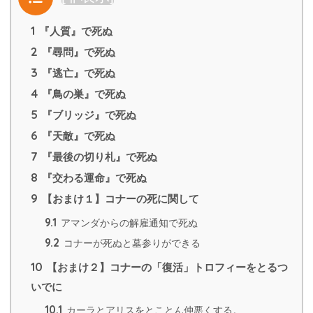
1
『人質』で死ぬ
2
『尋問』で死ぬ
3
『逃亡』で死ぬ
4
『鳥の巣』で死ぬ
5
『ブリッジ』で死ぬ
6
『天敵』で死ぬ
7
『最後の切り札』で死ぬ
8
『交わる運命』で死ぬ
9
【おまけ１】コナーの死に関して
9.1
アマンダからの解雇通知で死ぬ
9.2
コナーが死ぬと墓参りができる
10
【おまけ２】コナーの「復活」トロフィーをとるつ
いでに
10.1
カーラとアリスをとことん仲悪くする。