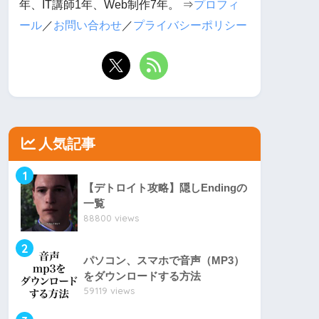
年、IT講師1年、Web制作7年。 ⇒
プロフィ
ール
／
お問い合わせ
／
プライバシーポリシー
人気記事
1
【デトロイト攻略】隠しEndingの
一覧
88800 views
2
パソコン、スマホで音声（MP3）
をダウンロードする方法
59119 views