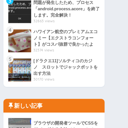
3
問題が発生したため、プロセス
「android.process.acore」を終了
します。完全解決！
32863 views
4
ハワイアン航空のプレミアムエコ
ノミー【エクストラコンフォー
ト】がコスパ抜群で良かったよ
32374 views
5
[ドラクエ11]ソルティコのカジ
ノ スロットでジャックポットを
出す方法
30170 views
新しい記事
ブラウザの開発者ツールでCSSを