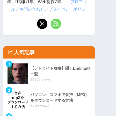
年、IT講師1年、Web制作7年。 ⇒
プロフィ
ール
／
お問い合わせ
／
プライバシーポリシー
人気記事
1
【デトロイト攻略】隠しEndingの
一覧
88805 views
2
パソコン、スマホで音声（MP3）
をダウンロードする方法
59119 views