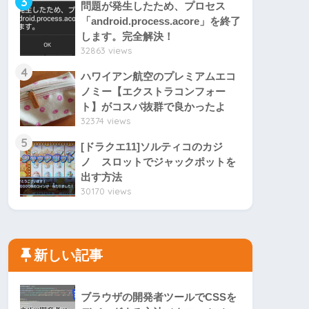
3
問題が発生したため、プロセス
「android.process.acore」を終了
します。完全解決！
32863 views
4
ハワイアン航空のプレミアムエコ
ノミー【エクストラコンフォー
ト】がコスパ抜群で良かったよ
32374 views
5
[ドラクエ11]ソルティコのカジ
ノ スロットでジャックポットを
出す方法
30170 views
新しい記事
ブラウザの開発者ツールでCSSを