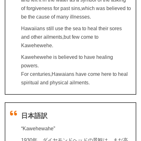
of forgiveness for past sins,which was believed to
be the cause of many illnesses.
Hawaiians still use the sea to heal their sores
and other ailments,but few come to
Kawehewehe.
Kawehewehe is believed to have healing
powers.
For centuries,Hawaians have come here to heal
spiritual and physical ailments.
日本語訳
“Kawehewahe”
1930年、ダイヤモンドヘッドの景観は、まだ高