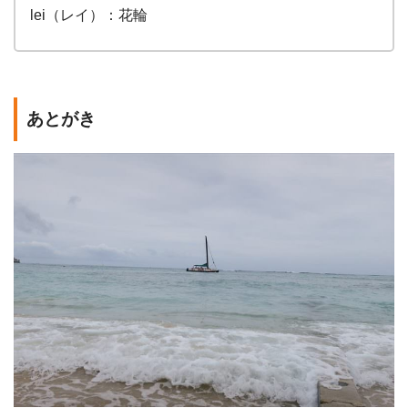
lei（レイ）：花輪
あとがき