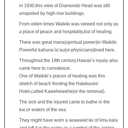
in 1930,this view of Diamondo Head was still
unspoiled by high-rise buildings.
From olden times Waikiki was viewed not only as
a place of peace and hospitality,but of healing.
There was great mana(spiritual power)in Waikiki
Powerful kahuna la’au(or physicians)lived here.
Throughout the 19th century.Hawaii’s royaly also
came here to convalesce.
One of Waikiki’s places of healing was this
stretch of beach fronting the Halekurani
Hotel,called Kawehewehe(or the removal).
The sick and the injured came to bathe in the
kai,or waters of the sea.
They might have worn a seaweed lei of limu kala
and left it in the water as a symbol of the asking