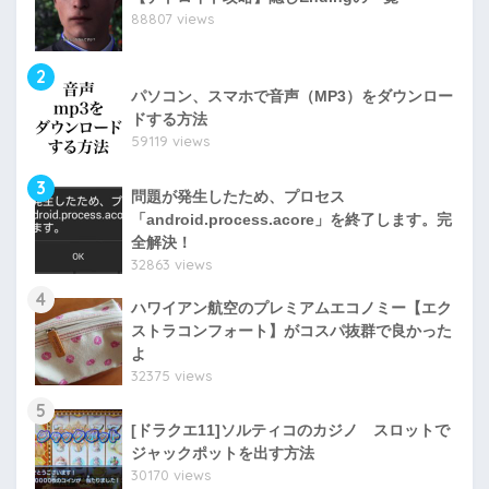
88807 views
2
パソコン、スマホで音声（MP3）をダウンロー
ドする方法
59119 views
3
問題が発生したため、プロセス
「android.process.acore」を終了します。完
全解決！
32863 views
4
ハワイアン航空のプレミアムエコノミー【エク
ストラコンフォート】がコスパ抜群で良かった
よ
32375 views
5
[ドラクエ11]ソルティコのカジノ スロットで
ジャックポットを出す方法
30170 views