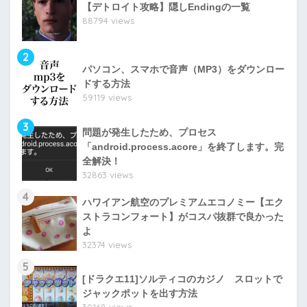
【デトロイト攻略】隠しEndingの一覧
88794 views
2
パソコン、スマホで音声（MP3）をダウンロー
ドする方法
59119 views
3
問題が発生したため、プロセス
「android.process.acore」を終了します。完
全解決！
32863 views
4
ハワイアン航空のプレミアムエコノミー【エク
ストラコンフォート】がコスパ抜群で良かった
よ
32374 views
5
[ドラクエ11]ソルティコのカジノ スロットで
ジャックポットを出す方法