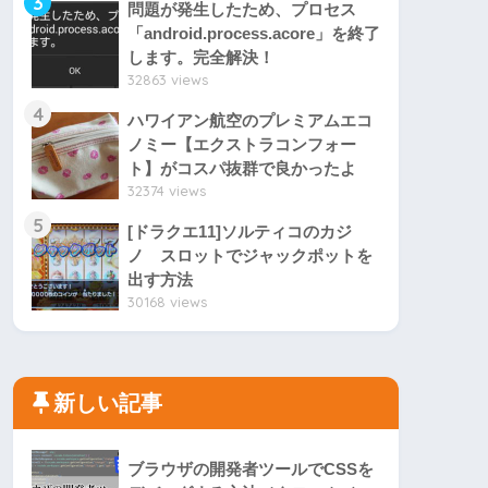
3
問題が発生したため、プロセス
「android.process.acore」を終了
します。完全解決！
32863 views
4
ハワイアン航空のプレミアムエコ
ノミー【エクストラコンフォー
ト】がコスパ抜群で良かったよ
32374 views
5
[ドラクエ11]ソルティコのカジ
ノ スロットでジャックポットを
出す方法
30168 views
新しい記事
ブラウザの開発者ツールでCSSを