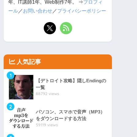
年、IT講師1年、Web制作7年。 ⇒
プロフィ
ール
／
お問い合わせ
／
プライバシーポリシー
人気記事
1
【デトロイト攻略】隠しEndingの
一覧
88792 views
2
パソコン、スマホで音声（MP3）
をダウンロードする方法
59119 views