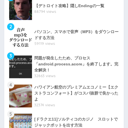
【デトロイト攻略】隠しEndingの一覧
88794 views
2
パソコン、スマホで音声（MP3）をダウンロー
ドする方法
59119 views
3
問題が発生したため、プロセス
「android.process.acore」を終了します。完
全解決！
32863 views
4
ハワイアン航空のプレミアムエコノミー【エク
ストラコンフォート】がコスパ抜群で良かった
よ
32374 views
5
[ドラクエ11]ソルティコのカジノ スロットで
ジャックポットを出す方法