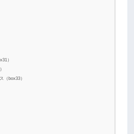
x31）
2）
（box33）