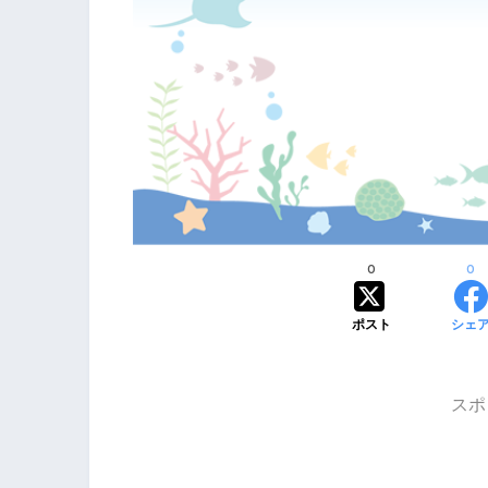
0
0
ポスト
シェ
スポ