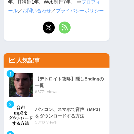
年、IT講師1年、Web制作7年。 ⇒
プロフィ
ール
／
お問い合わせ
／
プライバシーポリシー
人気記事
1
【デトロイト攻略】隠しEndingの
一覧
88774 views
2
パソコン、スマホで音声（MP3）
をダウンロードする方法
59119 views