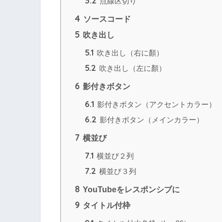
3.2
点線区切り
4
ソースコード
5
吹き出し
5.1
吹き出し（右に顏）
5.2
吹き出し（左に顏）
6
影付きボタン
6.1
影付きボタン（アクセントカラー）
6.2
影付きボタン（メインカラー）
7
横並び
7.1
横並び２列
7.2
横並び３列
8
YouTubeをレスポンシブに
9
タイトル付枠