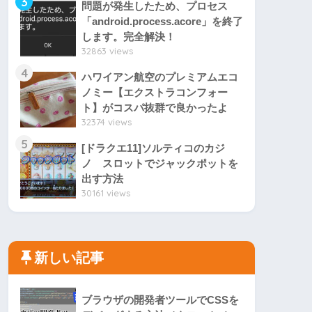
3
問題が発生したため、プロセス
「android.process.acore」を終了
します。完全解決！
32863 views
4
ハワイアン航空のプレミアムエコ
ノミー【エクストラコンフォー
ト】がコスパ抜群で良かったよ
32374 views
5
[ドラクエ11]ソルティコのカジ
ノ スロットでジャックポットを
出す方法
30161 views
新しい記事
ブラウザの開発者ツールでCSSを