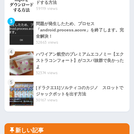
ドする方法
59119 views
3
問題が発生したため、プロセス
「android.process.acore」を終了します。完
全解決！
32863 views
4
ハワイアン航空のプレミアムエコノミー【エク
ストラコンフォート】がコスパ抜群で良かった
よ
32374 views
5
[ドラクエ11]ソルティコのカジノ スロットで
ジャックポットを出す方法
30167 views
新しい記事